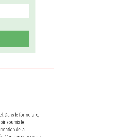
l. Dans le formulaire,
oir soumis le
irmation de la
ée. Vous ne serez payé