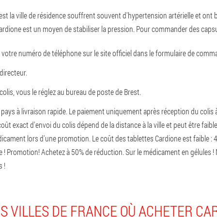
est la ville de résidence souffrent souvent d'hypertension artérielle et on
Cardione est un moyen de stabiliser la pression. Pour commander des capsul
 votre numéro de téléphone sur le site officiel dans le formulaire de comm
directeur.
olis, vous le réglez au bureau de poste de Brest.
s pays à livraison rapide. Le paiement uniquement après réception du colis 
coût exact d'envoi du colis dépend de la distance à la ville et peut être faible
icament lors d'une promotion. Le coût des tablettes Cardione est faible : 4
e ! Promotion! Achetez à 50% de réduction. Sur le médicament en gélules ! 
 !
S VILLES DE FRANCE OÙ ACHETER CA