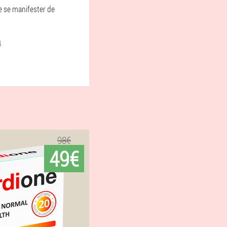
se se manifester de
4
98€
49€