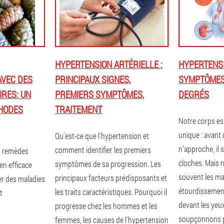
HYPERTENSION ARTÉRIELLE :
HYPERTENSI
AVEC DES
PRINCIPAUX SIGNES,
SYMPTÔMES,
RES: UN
PREMIERS SYMPTÔMES,
DEGRÉS
HODES
TRAITEMENT
Notre corps es
unique : avant
Qu'est-ce que l'hypertension et
n’approche, il 
comment identifier les premiers
s remèdes
cloches. Mais 
symptômes de sa progression. Les
en efficace
souvent les mau
principaux facteurs prédisposants et
er des maladies
étourdissement
les traits caractéristiques. Pourquoi il
t
devant les yeux
progresse chez les hommes et les
soupçonnons p
femmes, les causes de l'hypertension