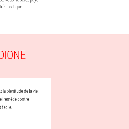
très pratique.
DIONE
la plénitude de la vie:
 tel remède contre
 facile.