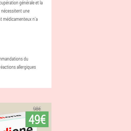
cupération générale et la
, nécessitent une
ent médicamenteux n'a
commandations du
 réactions allergiques
98€
49€