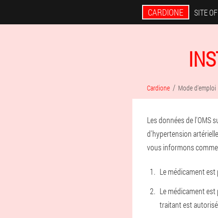
CARDIONE
SITE OF
INS
Cardione
Mode d'emploi
Les données de l'OMS su
d'hypertension artériell
vous informons comment
Le médicament est p
Le médicament est p
traitant est autorisé